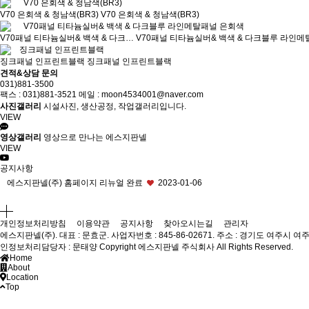
V70 은회색 & 청남색(BR3)
V70 은회색 & 청남색(BR3)
V70패널 티타늄실버& 백색 & 다크…
V70패널 티타늄실버& 백색 & 다크블루 라인메
징크패널 인프린트블랙
징크패널 인프린트블랙
견적&상담 문의
031)881-3500
팩스 : 031)881-3521 메일 : moon4534001@naver.com
사진갤러리
시설사진, 생산공정, 작업갤러리입니다.
VIEW
영상갤러리
영상으로 만나는 에스지판넬
VIEW
공지사항
에스지판넬(주) 홈페이지 리뉴얼 완료
2023-01-06
개인정보처리방침
이용약관
공지사항
찾아오시는길
관리자
에스지판넬(주). 대표 : 문효군. 사업자번호 : 845-86-02671. 주소 : 경기도 여주시 여주
인정보처리담당자 : 문태양
Copyright 에스지판넬 주식회사 All Rights Reserved.
Home
About
Location
Top