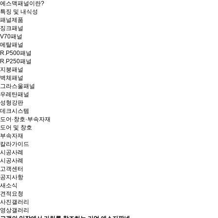
에스맥패널이란?
특징 및 내식성
패널제품
징크패널
V70패널
메탈패널
R.P500패널
R.P250패널
지붕패널
벽체패널
그라스울패널
우레탄패널
성형강판
데크시스템
도어·창호·부속자재
도어 및 창호
부속자재
칼라가이드
시공사례
시공사례
고객센터
공지사항
새소식
견적요청
사진갤러리
영상갤러리