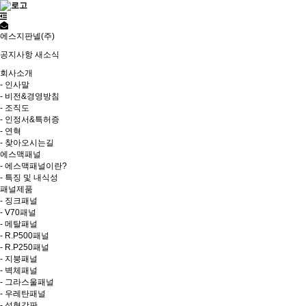
에스지판넬(주)
공지사항
새소식
회사소개
- 인사말
- 비전&경영방침
- 조직도
- 인정서&특허증
- 연혁
- 찾아오시는길
에스맥패널
- 에스맥패널이란?
- 특징 및 내식성
패널제품
- 징크패널
- V70패널
- 메탈패널
- R.P500패널
- R.P250패널
- 지붕패널
- 벽체패널
- 그라스울패널
- 우레탄패널
- 성형강판