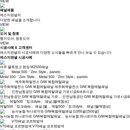
VIEW
패널제품
에스지판넬의
다양한 패널을 소개합니다.
VIEW
도어 및 창호
행거도어, 창호도어
VIEW
시공사례 & 고객센터
에스지판넬의 시공사례와 다양한 소식들을 빠르게 만나 보실 수 있습니다.
에스지판넬 시공사례
여주 물류창고 현장 MZ500패널
Metal 500「Zinc Style…
Metal 500「Zinc Style」panels
제주화력발전소 G/W 복합메탈패널
제주화력발전소 G/W 복합메탈패널
인천남동공단 G/W 복합메탈패널 가로…
인천남동공단 G/W 복합메탈패널 가로시공
메탈500「징크style」 패널 [블…
메탈500「징크style」 패널 [블랙엠보]
능서농협 하나로마트 G/W복합메탈패널…
능서농협 하나로마트 G/W복합메탈패널 [1000
V70패널 코르텐밤색
V70패널 코르텐밤색