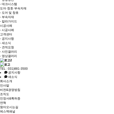
- 데크시스템
도어·창호·부속자재
- 도어 및 창호
- 부속자재
- 칼라가이드
시공사례
- 시공사례
고객센터
- 공지사항
- 새소식
- 견적요청
- 사진갤러리
- 영상갤러리
TEL : 031)881-3500
공지사항
새소식
회사소개
인사말
비전&경영방침
조직도
인정서&특허증
연혁
찾아오시는길
에스맥패널