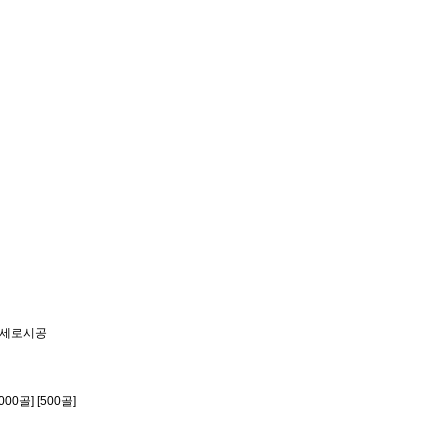
&세로시공
골] [500골]