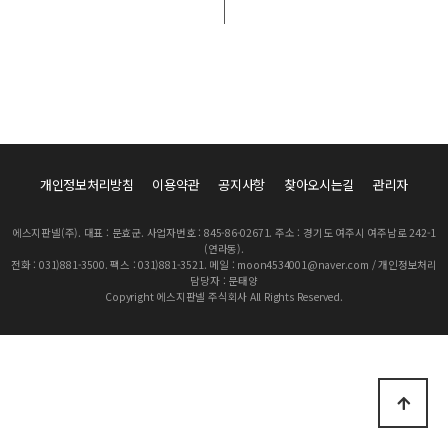
개인정보처리방침
이용약관
공지사항
찾아오시는길
관리자
에스지판넬(주). 대표 : 문효군. 사업자번호 : 845-86-02671. 주소 : 경기도 여주시 여주남로 242-1
(연라동).
전화 : 031)881-3500. 팩스 : 031)881-3521. 메일 : moon4534001@naver.com / 개인정보처리
담당자 : 문태양
Copyright 에스지판넬 주식회사 All Rights Reserved.