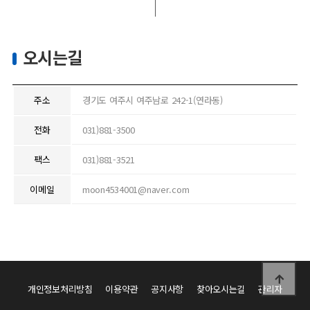
오시는길
주소
경기도 여주시 여주남로 242-1(연라동)
전화
031)881-3500
팩스
031)881-3521
이메일
moon4534001@naver.com
개인정보처리방침
이용약관
공지사항
찾아오시는길
관리자