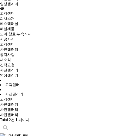
영상갤러리
고객센터
회사소개
에스맥패널
패널제품
도어·창호·부속자재
시공사례
고객센터
사진갤러리
공지사항
새소식
견적요청
사진갤러리
영상갤러리
고객센터
사진갤러리
고객센터
사진갤러리
사진갤러리
사진갤러리
Total 2건
1 페이지