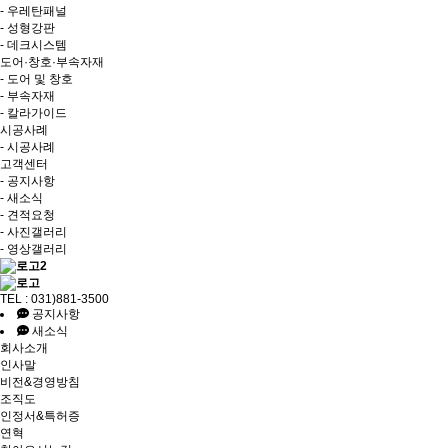
- 우레탄패널
- 성형강판
- 데크시스템
도어·창호·부속자재
- 도어 및 창호
- 부속자재
- 칼라가이드
시공사례
- 시공사례
고객센터
- 공지사항
- 새소식
- 견적요청
- 사진갤러리
- 영상갤러리
TEL : 031)881-3500
공지사항
새소식
회사소개
인사말
비전&경영방침
조직도
인정서&특허증
연혁