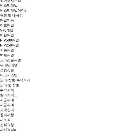
찾아오시는길
에스맥패널
에스맥패널이란?
특징 및 내식성
패널제품
징크패널
V70패널
메탈패널
R.P500패널
R.P250패널
지붕패널
벽체패널
그라스울패널
우레탄패널
성형강판
데크시스템
도어·창호·부속자재
도어 및 창호
부속자재
칼라가이드
시공사례
시공사례
고객센터
공지사항
새소식
견적요청
사진갤러리