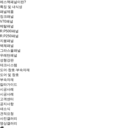
에스맥패널이란?
특징 및 내식성
패널제품
징크패널
V70패널
메탈패널
R.P500패널
R.P250패널
지붕패널
벽체패널
그라스울패널
우레탄패널
성형강판
데크시스템
도어·창호·부속자재
도어 및 창호
부속자재
칼라가이드
시공사례
시공사례
고객센터
공지사항
새소식
견적요청
사진갤러리
영상갤러리