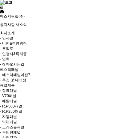
에스지판넬(주)
공지사항
새소식
회사소개
- 인사말
- 비전&경영방침
- 조직도
- 인정서&특허증
- 연혁
- 찾아오시는길
에스맥패널
- 에스맥패널이란?
- 특징 및 내식성
패널제품
- 징크패널
- V70패널
- 메탈패널
- R.P500패널
- R.P250패널
- 지붕패널
- 벽체패널
- 그라스울패널
- 우레탄패널
- 성형강판