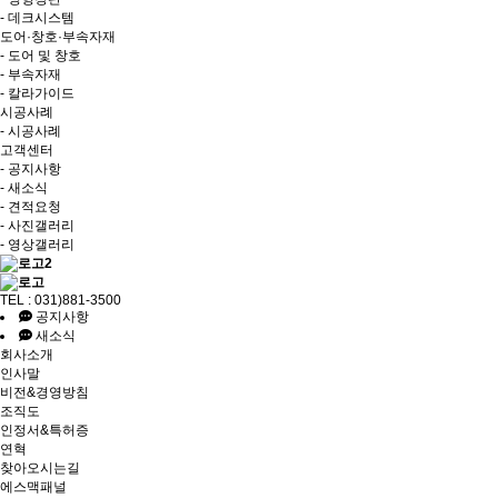
- 데크시스템
도어·창호·부속자재
- 도어 및 창호
- 부속자재
- 칼라가이드
시공사례
- 시공사례
고객센터
- 공지사항
- 새소식
- 견적요청
- 사진갤러리
- 영상갤러리
TEL : 031)881-3500
공지사항
새소식
회사소개
인사말
비전&경영방침
조직도
인정서&특허증
연혁
찾아오시는길
에스맥패널