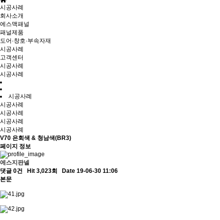
시공사례
회사소개
에스맥패널
패널제품
도어·창호·부속자재
시공사례
고객센터
시공사례
시공사례
시공사례
시공사례
시공사례
시공사례
시공사례
V70 은회색 & 청남색(BR3)
페이지 정보
에스지판넬
댓글 0건
Hit 3,023회
Date 19-06-30 11:06
본문