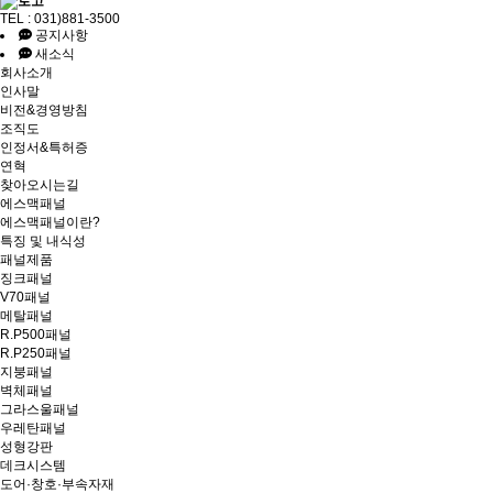
TEL : 031)881-3500
공지사항
새소식
회사소개
인사말
비전&경영방침
조직도
인정서&특허증
연혁
찾아오시는길
에스맥패널
에스맥패널이란?
특징 및 내식성
패널제품
징크패널
V70패널
메탈패널
R.P500패널
R.P250패널
지붕패널
벽체패널
그라스울패널
우레탄패널
성형강판
데크시스템
도어·창호·부속자재