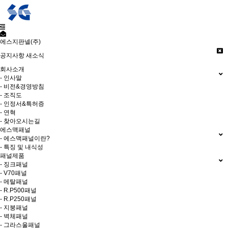
에스지판넬(주)
공지사항
새소식
회사소개
- 인사말
- 비전&경영방침
- 조직도
- 인정서&특허증
- 연혁
- 찾아오시는길
에스맥패널
- 에스맥패널이란?
- 특징 및 내식성
패널제품
- 징크패널
- V70패널
- 메탈패널
- R.P500패널
- R.P250패널
- 지붕패널
- 벽체패널
- 그라스울패널