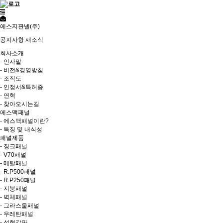
에스지판넬(주)
공지사항
새소식
회사소개
- 인사말
- 비전&경영방침
- 조직도
- 인정서&특허증
- 연혁
- 찾아오시는길
에스맥패널
- 에스맥패널이란?
- 특징 및 내식성
패널제품
- 징크패널
- V70패널
- 메탈패널
- R.P500패널
- R.P250패널
- 지붕패널
- 벽체패널
- 그라스울패널
- 우레탄패널
- 성형강판