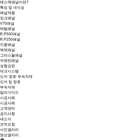
에스맥패널이란?
특징 및 내식성
패널제품
징크패널
V70패널
메탈패널
R.P500패널
R.P250패널
지붕패널
벽체패널
그라스울패널
우레탄패널
성형강판
데크시스템
도어·창호·부속자재
도어 및 창호
부속자재
칼라가이드
시공사례
시공사례
고객센터
공지사항
새소식
견적요청
사진갤러리
영상갤러리