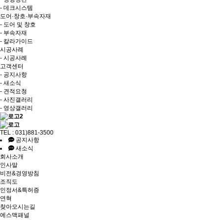
- 데크시스템
도어·창호·부속자재
- 도어 및 창호
- 부속자재
- 칼라가이드
시공사례
- 시공사례
고객센터
- 공지사항
- 새소식
- 견적요청
- 사진갤러리
- 영상갤러리
TEL : 031)881-3500
공지사항
새소식
회사소개
인사말
비전&경영방침
조직도
인정서&특허증
연혁
찾아오시는길
에스맥패널